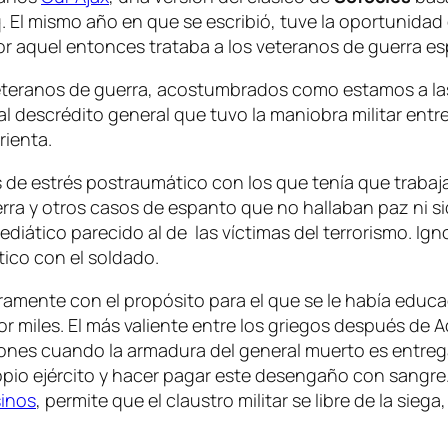
q. El mismo año en que se escribió, tuve la oportunida
por aquel entonces trataba a los veteranos de guerra es
eteranos de guerra, acostumbrados como estamos a la
 al descrédito general que tuvo la maniobra militar entr
rienta.
e estrés postraumático con los que tenía que trabajar d
erra y otros casos de espanto que no hallaban paz ni s
iático parecido al de las víctimas del terrorismo. Igno
tico con el soldado.
eramente con el propósito para el que se le había educ
 miles. El más valiente entre los griegos después de 
nes cuando la armadura del general muerto es entregada
opio ejército y hacer pagar este desengaño con sangre.
sinos
, permite que el claustro militar se libre de la sieg