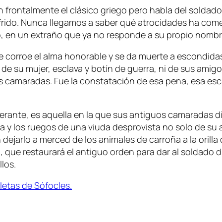
n frontalmente el clásico griego pero habla del soldado
ufrido. Nunca llegamos a saber qué atrocidades ha com
, en un extraño que ya no responde a su propio nombre
le corroe el alma honorable y se da muerte a escondidas
s de su mujer, esclava y botín de guerra, ni de sus ami
s camaradas. Fue la constatación de esa pena, esa esc
cerante, es aquella en la que sus antiguos camaradas d
a y los ruegos de una viuda desprovista no solo de su 
dejarlo a merced de los animales de carroña a la orilla 
s
, que restaurará el antiguo orden para dar al soldado d
los.
letas de Sófocles.