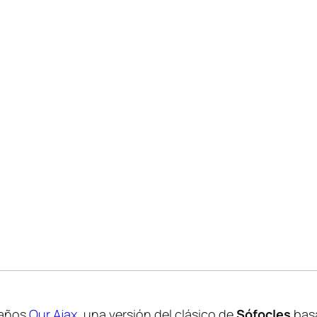
 años
Our Ajax
, una versión del clásico de
Sófocles
basa