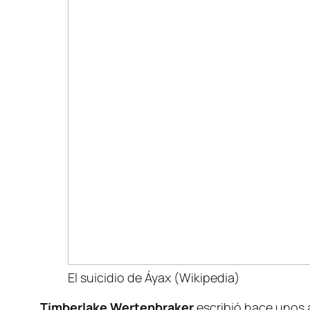
El suicidio de Áyax (Wikipedia)
Timberlake
Wertenbraker
escribió hace unos