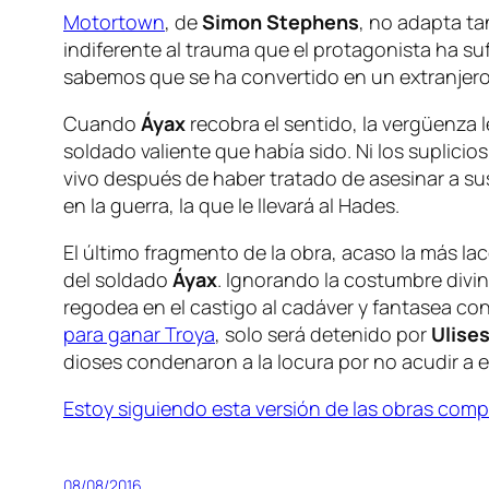
Motortown
, de
Simon
Stephens
, no adapta ta
indiferente al trauma que el protagonista ha s
sabemos que se ha convertido en un extranjero
Cuando
Áyax
recobra el sentido, la vergüenza 
soldado valiente que había sido. Ni los suplicio
vivo después de haber tratado de asesinar a su
en la guerra, la que le llevará al Hades.
El último fragmento de la obra, acaso la más la
del soldado
Áyax
. Ignorando la costumbre divin
regodea en el castigo al cadáver y fantasea con 
para ganar Troya
, solo será detenido por
Ulise
dioses condenaron a la locura por no acudir a el
Estoy siguiendo esta versión de las obras comp
08/08/2016