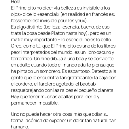
Hola,
El Principito no dice: «la belleza es invisible a los
ojos» dice lo «esencial» (en realidad en francés es:
l’essentiel est invisible pour les yeux
).
Es algo distinto (belleza, esencia, bueno, de eso
trata la cosa desde Platón hasta hoy), pero es un
matiz muy importante – lo esencial no es lo bello.
Creo, como tú, que El Principito es uno de los libros
peor interpretados del mundo: es un libro oscuro y
terrorífico. Un niño dibuja a una boa y se convierte
en adulto cuando todo el mundo adulto piensa que
ha pintado un sombrero. Es espantoso. Detesto a la
gente que lo encuentra tan gratificante: la caja con
el cordero, el farolero agotado, el baobab
resquebrejando con las raíces el pequeño planeta.
Hay que tener muchas agallas para leerlo y
permanecer impasible.
Uno no puede hacer otra cosa más que odiar su
forma lacónica de exponer un dolor tan natural, tan
humano.