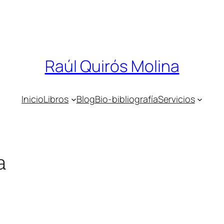
Raúl Quirós Molina
Inicio
Libros
Blog
Bio-bibliografía
Servicios
a