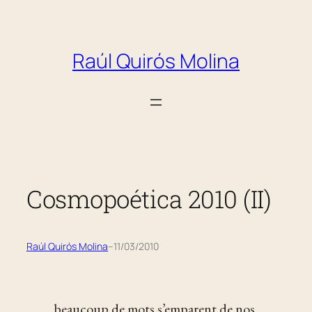
Saltar
al
Raúl Quirós Molina
contenido
Cosmopoética 2010 (II)
Raúl Quirós Molina
–
11/03/2010
beaucoup de mots s’emparent de nos