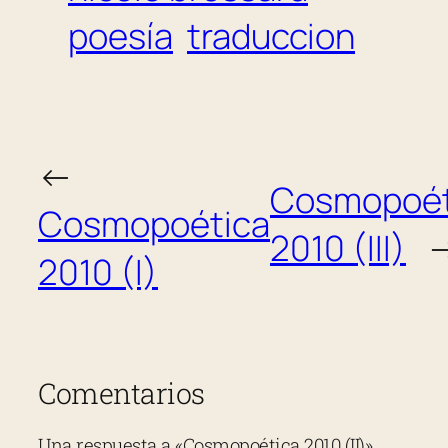
poesía
traduccion
←
Cosmopoét
Cosmopoética
2010 (III)
2010 (I)
Comentarios
Una respuesta a «Cosmopoética 2010 (II)»