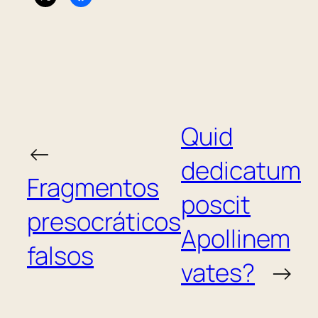
Quid
←
dedicatum
Fragmentos
poscit
presocráticos
Apollinem
falsos
vates?
→