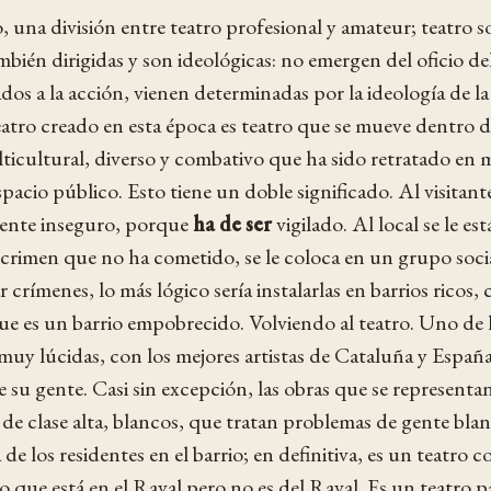
o, una división entre teatro profesional y amateur; teatro so
mbién dirigidas y son ideológicas: no emergen del oficio de
ados a la acción, vienen determinadas por la ideología de l
eatro creado en esta época es teatro que se mueve dentro d
ulticultural, diverso y combativo que ha sido retratado en 
pacio público. Esto tiene un doble significado. Al visitante
mente inseguro, porque
ha de ser
vigilado. Al local se le es
crimen que no ha cometido, se le coloca en un grupo socia
ar crímenes, lo más lógico sería instalarlas en barrios rico
que es un barrio empobrecido. Volviendo al teatro. Uno de 
 muy lúcidas, con los mejores artistas de Cataluña y Españ
e su gente. Casi sin excepción, las obras que se representa
de clase alta, blancos, que tratan problemas de gente blanca
 de los residentes en el barrio; en definitiva, es un teatr
o que está en el Raval pero no es del Raval. Es un teatro 