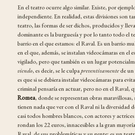
En el teatro ocurre algo similar. Existe, por ejempl
independiente. En realidad, estas divisiones son ta
teatro, las formas de ser dichos, producidos y llev
dominante es la burguesía y por lo tanto todo el t
barrio en el que estamos: el Raval. Es un barrio m
en el que, además, se instalan videocámaras en el es
vigilado, pero que también es un lugar potencial
viendo
, es decir, se le culpa
preventivamente
de un 
es que si se debiera instalar videocámaras para evit
criminal pensaría en actuar, pero no en el Raval, 
Romea
, donde se representan obras maravillosas,
tienen nada que ver con el Raval ni la diversidad d
casi todos hombres blancos, con actores y actrices 
rondan los 22 euros, innacesibles a la gran mayoría
Raval, de sus problemáticas y su gente; es un teatr