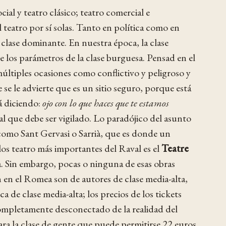
cial y teatro clásico; teatro comercial e
l teatro por sí solas. Tanto en política como en
a clase dominante. En nuestra época, la clase
e los parámetros de la clase burguesa. Pensad en el
múltiples ocasiones como conflictivo y peligroso y
 se le advierte que es un sitio seguro, porque está
tá diciendo:
ojo con lo que haces que te estamos
l que debe ser vigilado. Lo paradójico del asunto
s, como Sant Gervasi o Sarrià, que es donde un
los teatro más importantes del Raval es el
Teatre
a. Sin embargo, pocas o ninguna de esas obras
n en el Romea son de autores de clase media-alta,
 de clase media-alta; los precios de los tickets
o completamente desconectado de la realidad del
para la clase de gente que puede permitirse 22 euros