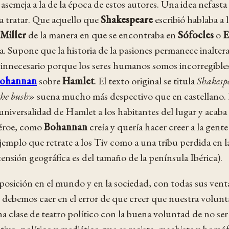
 asemeja a la de la época de estos autores. Una idea nefasta
a tratar. Que aquello que
Shakespeare
escribió hablaba a 
Miller
de la manera en que se encontraba en
Sófocles
o
E
a. Supone que la historia de la pasiones permanece inaltera
 e innecesario porque los seres humanos somos incorregible
Bohannan
sobre
Hamlet
. El texto original se titula
Shakespe
the bush
» suena mucho más despectivo que en castellano. E
a universalidad de Hamlet a los habitantes del lugar y acab
héroe, como
Bohannan
creía y quería hacer creer a la gente
emplo que retrate a los Tiv como a una tribu perdida en l
ensión geográfica es del tamaño de la península Ibérica).
sición en el mundo y en la sociedad, con todas sus ventaj
o debemos caer en el error de que creer que nuestra volunt
 clase de teatro político con la buena voluntad de no ser 