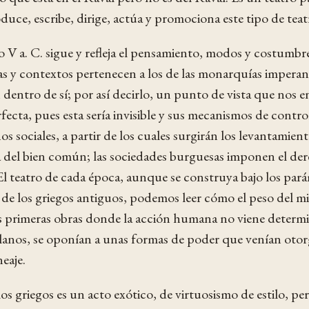
duce, escribe, dirige, actúa y promociona este tipo de teat
glo V a. C. sigue y refleja el pensamiento, modos y costumbr
as y contextos pertenecen a los de las monarquías imperan
dentro de sí; por así decirlo, un punto de vista que nos e
rfecta, pues esta sería invisible y sus mecanismos de contro
os sociales, a partir de los cuales surgirán los levantamie
la del bien común; las sociedades burguesas imponen el dere
 El teatro de cada época, aunque se construya bajo los par
 de los griegos antiguos, podemos leer cómo el peso del mi
s primeras obras donde la acción humana no viene determin
llanos, se oponían a unas formas de poder que venían otor
eaje.
os griegos es un acto exótico, de virtuosismo de estilo, p