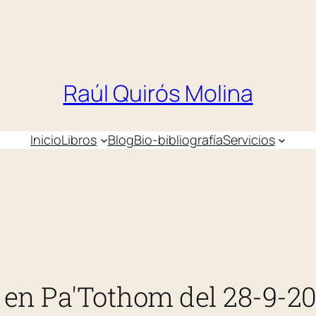
Raúl Quirós Molina
Inicio
Libros
Blog
Bio-bibliografía
Servicios
se en Pa'Tothom del 28-9-2