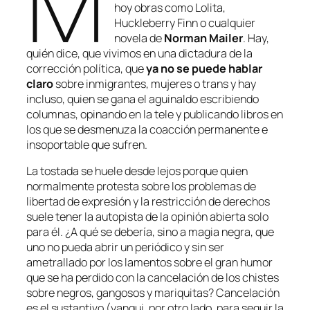
M
hoy obras como
Lolita
,
Huckleberry
Finn
o cualquier
novela de
Norman
Mailer
. Hay,
quién dice, que vivimos en una dictadura de la
corrección política, que
ya no se puede hablar
claro
sobre inmigrantes, mujeres o trans y hay
incluso, quien se gana el aguinaldo escribiendo
columnas, opinando en la tele y publicando libros en
los que se desmenuza la coacción permanente e
insoportable que sufren.
La tostada se huele desde lejos porque quien
normalmente protesta sobre los problemas de
libertad de expresión y la restricción de derechos
suele tener la autopista de la opinión abierta solo
para él. ¿A qué se debería, sino a magia negra, que
uno no pueda abrir un periódico y sin ser
ametrallado por los lamentos sobre el gran humor
que se ha perdido con la
cancelación
de los chistes
sobre negros, gangosos y mariquitas?
Cancelación
es el sustantivo (yanqui, por otro lado, para seguir la