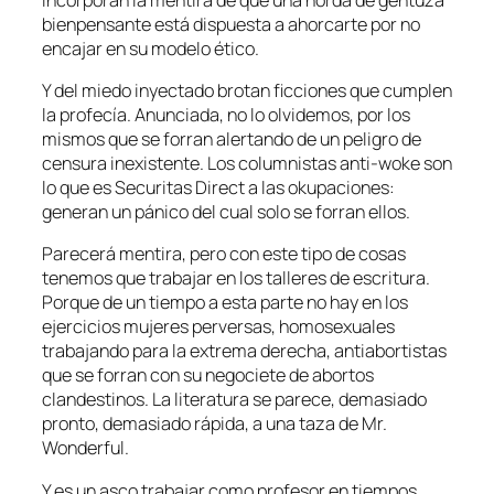
bienpensante está dispuesta a ahorcarte por no
encajar en su modelo ético.
Y del miedo inyectado brotan ficciones que cumplen
la profecía. Anunciada, no lo olvidemos, por los
mismos que se forran alertando de un peligro de
censura inexistente. Los columnistas anti-
woke
son
lo que es Securitas Direct a las okupaciones:
generan un pánico del cual solo se forran ellos.
Parecerá mentira, pero con este tipo de cosas
tenemos que trabajar en los talleres de escritura.
Porque de un tiempo a esta parte no hay en los
ejercicios mujeres perversas, homosexuales
trabajando para la extrema derecha, antiabortistas
que se forran con su negociete de abortos
clandestinos. La literatura se parece, demasiado
pronto, demasiado rápida, a una taza de Mr.
Wonderful.
Y es un asco trabajar como profesor en tiempos