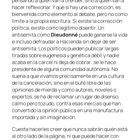
pensando a quién van a ofender, sino a quién van a
hacer reflexionar. Y que si hay una corrección, es
bienvenida como elemento al debate, pero no como
límite a la propia escritura. Si existe la corrección
política, existe como legítimo disentir. Un
antisemita como
Dieudonné
puede ganarse la vida
e incluso defraudar a Hacienda sin dejar de ser
antisemita. Los políticos pueden publicar largas
tiradas sobre eugenesia y genética débil y nadie
acaba en la cárcel ni deja de cobrar: se le hace
presidente de alguna comunidad autónoma. No
suena a que vivamos precisamente en una cultura
de la cancelación, sino en el bufé libre de las
opiniones de mierda y como autores, noveles o
expertos, se ha de reclamar un lugar de disenso,
calmo pero tozudo, contra esas inercias que han
convertido la opinión pública en una manufactura
importada y sin imaginación.
Cuesta hacerles creer que nunca sabrán quién está
al otro lado de la página, ni que puede hacer con