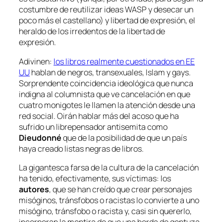
costumbre de reutilizar ideas WASP y desecar un
poco más el castellano) y
libertad de expresión
, el
heraldo de los irredentos de la libertad de
expresión.
Adivinen:
los libros realmente cuestionados en EE
UU
hablan de negros, transexuales, Islam y gays.
Sorprendente coincidencia ideológica que nunca
indigna al columnista que ve cancelación en que
cuatro monigotes le llamen la atención desde una
red social. Oirán hablar más del acoso que ha
sufrido un librepensador antisemita como
Dieudonné
que de la posibilidad de que un país
haya creado listas negras de libros.
La gigantesca farsa de la cultura de la cancelación
ha tenido, efectivamente, sus víctimas: los
autores
, que se han creído que crear personajes
misóginos, tránsfobos o racistas lo convierte a uno
misógino, tránsfobo o racista y, casi sin quererlo,
incorporan la mentira de que una horda de gentuza