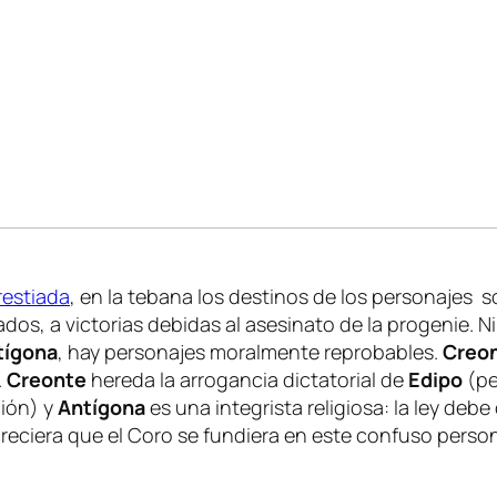
restiada
, en la tebana los destinos de los personajes
s, a victorias debidas al asesinato de la progenie. Ni 
tígona
, hay personajes moralmente reprobables.
Creo
.
Creonte
hereda la arrogancia dictatorial de
Edipo
(p
ción) y
Antígona
es una integrista religiosa: la ley debe
areciera que el Coro se fundiera en este confuso person