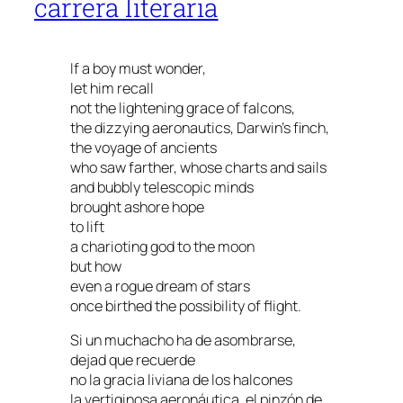
carrera literaria
If a boy must wonder,
let him recall
not the lightening grace of falcons,
the dizzying aeronautics, Darwin’s finch,
the voyage of ancients
who saw farther, whose charts and sails
and bubbly telescopic minds
brought ashore hope
to lift
a charioting god to the moon
but how
even a rogue dream of stars
once birthed the possibility of flight.
Si un muchacho ha de asombrarse,
dejad que recuerde
no la gracia liviana de los halcones
la vertiginosa aeronáutica, el pinzón de