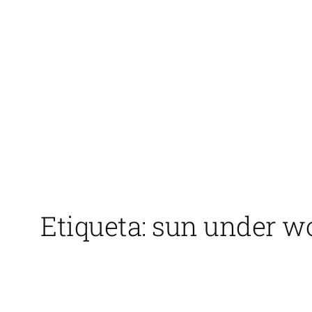
Saltar
al
contenido
Etiqueta:
sun under w