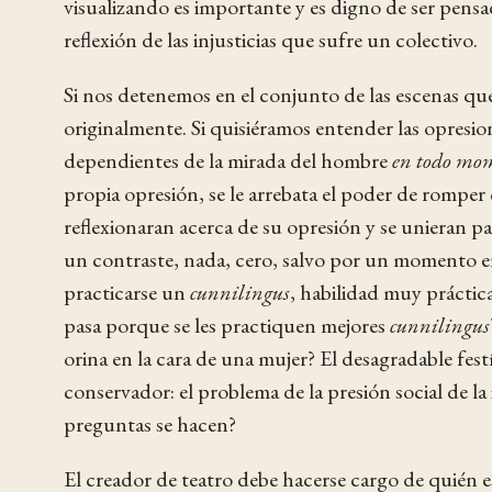
visualizando es importante y es digno de ser pensad
reflexión de las injusticias que sufre un colectivo.
Si nos detenemos en el conjunto de las escenas qu
originalmente. Si quisiéramos entender las opresione
dependientes de la mirada del hombre
en todo mo
propia opresión, se le arrebata el poder de romper
reflexionaran acerca de su opresión y se unieran 
un contraste, nada, cero, salvo por un momento en 
practicarse un
cunnilingus
, habilidad muy práctica
pasa porque se les practiquen mejores
cunnilingus
orina en la cara de una mujer? El desagradable fes
conservador: el problema de la presión social de l
preguntas se hacen?
El creador de teatro debe hacerse cargo de quién 