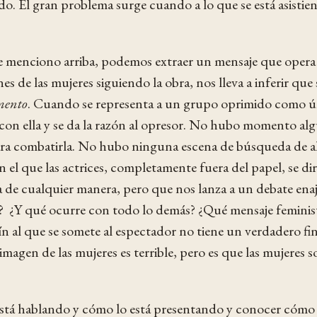
o. El gran problema surge cuando a lo que se está asistiend
e menciono arriba, podemos extraer un mensaje que opera 
s de las mujeres siguiendo la obra, nos lleva a inferir que
mento
. Cuando se representa a un grupo oprimido como ún
 con ella y se da la razón al opresor. No hubo momento alg
para combatirla. No hubo ninguna escena de búsqueda de al
el que las actrices, completamente fuera del papel, se di
 de cualquier manera, pero que nos lanza a un debate enajen
? ¿Y qué ocurre con todo lo demás? ¿Qué mensaje femini
tín al que se somete al espectador no tiene un verdadero f
a imagen de las mujeres es terrible, pero es que las mujere
está hablando y cómo lo está presentando y conocer cómo 