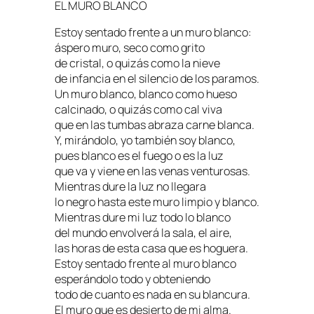
EL MURO BLANCO
Estoy sentado frente a un muro blanco:
áspero muro, seco como grito
de cristal, o quizás como la nieve
de infancia en el silencio de los paramos.
Un muro blanco, blanco como hueso
calcinado, o quizás como cal viva
que en las tumbas abraza carne blanca.
Y, mirándolo, yo también soy blanco,
pues blanco es el fuego o es la luz
que va y viene en las venas venturosas.
Mientras dure la luz no llegara
lo negro hasta este muro limpio y blanco.
Mientras dure mi luz todo lo blanco
del mundo envolverá la sala, el aire,
las horas de esta casa que es hoguera.
Estoy sentado frente al muro blanco
esperándolo todo y obteniendo
todo de cuanto es nada en su blancura.
El muro que es desierto de mi alma.