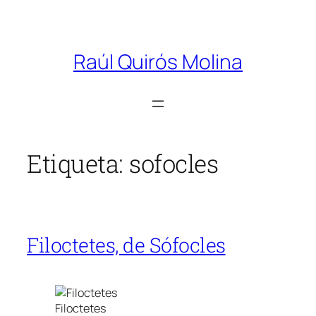
Saltar
al
Raúl Quirós Molina
contenido
Etiqueta:
sofocles
Filoctetes, de Sófocles
Filoctetes