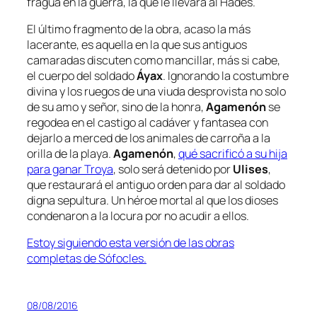
fragua en la guerra, la que le llevará al Hades.
El último fragmento de la obra, acaso la más
lacerante, es aquella en la que sus antiguos
camaradas discuten como mancillar, más si cabe,
el cuerpo del soldado
Áyax
. Ignorando la costumbre
divina y los ruegos de una viuda desprovista no solo
de su amo y señor, sino de la honra,
Agamenón
se
regodea en el castigo al cadáver y fantasea con
dejarlo a merced de los animales de carroña a la
orilla de la playa.
Agamenón
,
qué sacrificó a su hija
para ganar Troya
, solo será detenido por
Ulises
,
que restaurará el antiguo orden para dar al soldado
digna sepultura. Un héroe mortal al que los dioses
condenaron a la locura por no acudir a ellos.
Estoy siguiendo esta versión de las obras
completas de Sófocles.
08/08/2016