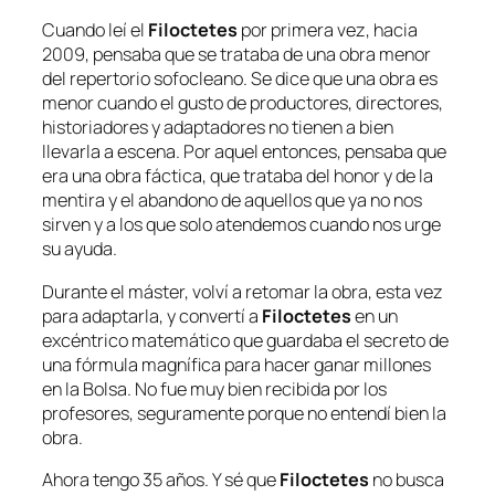
Cuando leí el
Filoctetes
por primera vez, hacia
2009, pensaba que se trataba de una obra menor
del repertorio sofocleano. Se dice que una obra es
menor cuando el gusto de productores, directores,
historiadores y adaptadores no tienen a bien
llevarla a escena. Por aquel entonces, pensaba que
era una obra fáctica, que trataba del honor y de la
mentira y el abandono de aquellos que ya no nos
sirven y a los que solo atendemos cuando nos urge
su ayuda.
Durante el máster, volví a retomar la obra, esta vez
para adaptarla, y convertí a
Filoctetes
en un
excéntrico matemático que guardaba el secreto de
una fórmula magnífica para hacer ganar millones
en la Bolsa. No fue muy bien recibida por los
profesores, seguramente porque no entendí bien la
obra.
Ahora tengo 35 años. Y sé que
Filoctetes
no busca