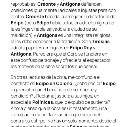
reprobables.
Creonte
y
Antígona
defienden
posiciones igualmente radicales e injustas para con
el otro.
Creonte
hereda la arrogancia dictatorial de
Edipo
(pero
Edipo
había solucionado el enigma de
la esfinge y había salvado a la ciudad de su
maldición) y
Antígona
es una integrista religiosa:
la ley debe obedecer a la tradición. Solo
Tiresias
adopta papeles ambiguos en
Edipo
Rey
y
Antígona
. Pareciera que el Coro se fundiera en
este confuso personaje y ofreciera al espectador
los motivos de la obra sobre los que pensar.
En otras lecturas de la obra, me confundía el
conflicto de
Edipo en Colono
: ¿debe decidir
Edipo
a quién otorgar el beneficio de su muerte y
bendición? ¿Reclama justicia a sus hijos, en
especial a
Polínices
, que lo expulsó de su tierra?
Ahora pienso que la obra es un testamento, una
exculpación sobre la injusticia que se comete
contra su estirpe. No hay un solo momento, desde el