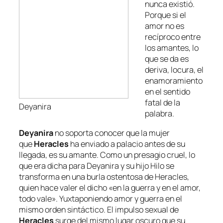
nunca existió.
Porque si el
amor no es
recíproco entre
los amantes, lo
que se da es
deriva, locura, el
enamoramiento
en el sentido
fatal de la
Deyanira
palabra.
Deyanira
no soporta conocer que la mujer
que
Heracles
ha enviado a palacio antes de su
llegada, es su amante. Como un presagio cruel, lo
que era dicha para Deyanira y su hijo Hilo se
transforma en una burla ostentosa de Heracles,
quien hace valer el dicho «en la guerra y en el amor,
todo vale». Yuxtaponiendo amor y guerra en el
mismo orden sintáctico. El impulso sexual de
Heracles
surge del mismo lugar oscuro que su