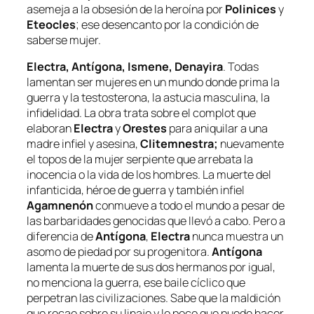
asemeja a la obsesión de la heroína por
Polinices
y
Eteocles
; ese desencanto por la condición de
saberse mujer.
Electra, Antígona, Ismene, Denayira
. Todas
lamentan ser mujeres en un mundo donde prima la
guerra y la testosterona, la astucia masculina, la
infidelidad. La obra trata sobre el complot que
elaboran
Electra
y
Orestes
para aniquilar a una
madre infiel y asesina,
Clitemnestra;
nuevamente
el
topos
de la mujer serpiente que arrebata la
inocencia o la vida de los hombres. La muerte del
infanticida, héroe de guerra y también infiel
Agamnenón
conmueve a todo el mundo a pesar de
las barbaridades genocidas que llevó a cabo. Pero a
diferencia de
Antígona
,
Electra
nunca muestra un
asomo de piedad por su progenitora.
Antígona
lamenta la muerte de sus dos hermanos por igual,
no menciona la guerra, ese baile cíclico que
perpetran las civilizaciones. Sabe que la maldición
que recae sobre su linaje y lo poco que puede hacer