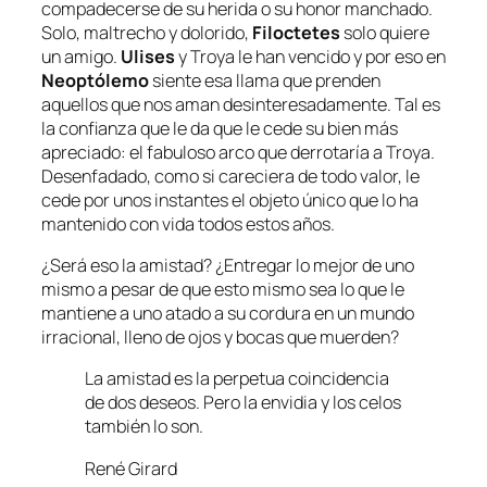
compadecerse de su herida o su honor manchado.
Solo, maltrecho y dolorido,
Filoctetes
solo quiere
un amigo.
Ulises
y Troya le han vencido y por eso en
Neoptólemo
siente esa llama que prenden
aquellos que nos aman desinteresadamente. Tal es
la confianza que le da que le cede su bien más
apreciado: el fabuloso arco que derrotaría a Troya.
Desenfadado, como si careciera de todo valor, le
cede por unos instantes el objeto único que lo ha
mantenido con vida todos estos años.
¿Será eso la amistad? ¿Entregar lo mejor de uno
mismo a pesar de que esto mismo sea lo que le
mantiene a uno atado a su cordura en un mundo
irracional, lleno de ojos y bocas que muerden?
La amistad es la perpetua coincidencia
de dos deseos. Pero la envidia y los celos
también lo son.
René Girard