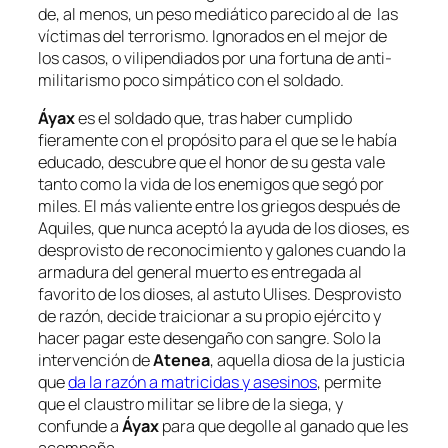
de, al menos, un peso mediático parecido al de las
víctimas del terrorismo. Ignorados en el mejor de
los casos, o vilipendiados por una fortuna de anti-
militarismo poco simpático con el soldado.
Áyax
es el soldado que, tras haber cumplido
fieramente con el propósito para el que se le había
educado, descubre que el honor de su gesta vale
tanto como la vida de los enemigos que segó por
miles. El más valiente entre los griegos después de
Aquiles, que nunca aceptó la ayuda de los dioses, es
desprovisto de reconocimiento y galones cuando la
armadura del general muerto es entregada al
favorito de los dioses, al astuto Ulises. Desprovisto
de razón, decide traicionar a su propio ejército y
hacer pagar este desengaño con sangre. Solo la
intervención de
Atenea
, aquella diosa de la justicia
que
da la razón a matricidas y asesinos
, permite
que el claustro militar se libre de la siega, y
confunde a
Áyax
para que degolle al ganado que les