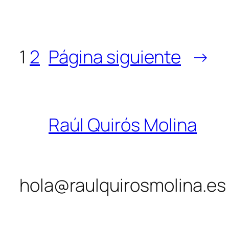
1
2
Página siguiente
→
Raúl Quirós Molina
hola@raulquirosmolina.es