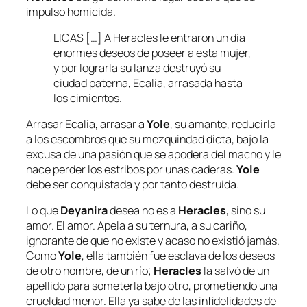
impulso homicida.
LICAS […] A Heracles le entraron un día
enormes deseos de poseer a esta mujer,
y por lograrla su lanza destruyó su
ciudad paterna, Ecalia, arrasada hasta
los cimientos.
Arrasar Ecalia, arrasar a
Yole
, su amante, reducirla
a los escombros que su mezquindad dicta, bajo la
excusa de una pasión que se apodera del macho y le
hace perder los estribos por unas caderas.
Yole
debe ser conquistada y por tanto destruída.
Lo que
Deyanira
desea no es a
Heracles
, sino su
amor. El amor. Apela a su ternura, a su cariño,
ignorante de que no existe y acaso no existió jamás.
Como
Yole
, ella también fue esclava de los deseos
de otro hombre, de un río;
Heracles
la salvó de un
apellido para someterla bajo otro, prometiendo una
crueldad menor. Ella ya sabe de las infidelidades de