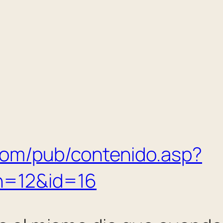
.com/pub/contenido.asp?
n=12&id=16