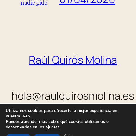
nadie pide
Raúl Quirós Molina
hola@raulquirosmolina.es
Utilizamos cookies para ofrecerte la mejor experiencia en
nuestra web.
Puedes aprender más sobre qué cookies utilizamos o
Política de privacidad
|
Política de cookies
|
Aviso legal
desactivarlas en los
ajustes
.