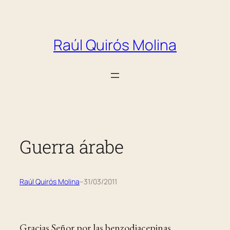
Saltar
al
Raúl Quirós Molina
contenido
Guerra árabe
Raúl Quirós Molina
–
31/03/2011
Gracias Señor por las benzodiacepinas