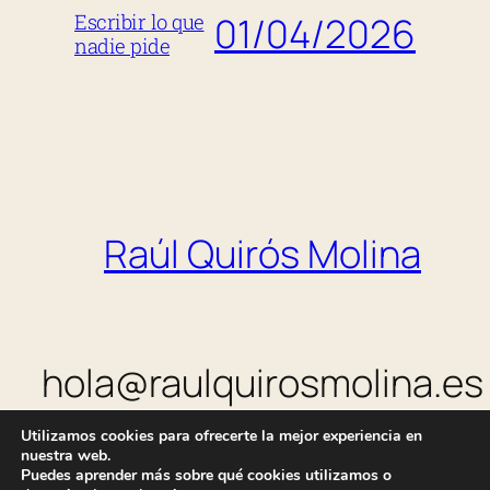
01/04/2026
Escribir lo que
nadie pide
Raúl Quirós Molina
hola@raulquirosmolina.es
Utilizamos cookies para ofrecerte la mejor experiencia en
nuestra web.
Puedes aprender más sobre qué cookies utilizamos o
Política de privacidad
|
Política de cookies
|
Aviso legal