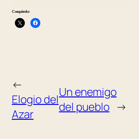
Compártelo:
←
Un enemigo
Elogio del
del pueblo
→
Azar